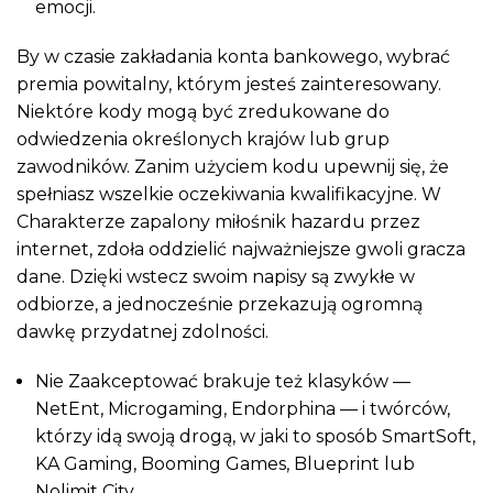
emocji.
By w czasie zakładania konta bankowego, wybrać
premia powitalny, którym jesteś zainteresowany.
Niektóre kody mogą być zredukowane do
odwiedzenia określonych krajów lub grup
zawodników. Zanim użyciem kodu upewnij się, że
spełniasz wszelkie oczekiwania kwalifikacyjne. W
Charakterze zapalony miłośnik hazardu przez
internet, zdoła oddzielić najważniejsze gwoli gracza
dane. Dzięki wstecz swoim napisy są zwykłe w
odbiorze, a jednocześnie przekazują ogromną
dawkę przydatnej zdolności.
Nie Zaakceptować brakuje też klasyków —
NetEnt, Microgaming, Endorphina — i twórców,
którzy idą swoją drogą, w jaki to sposób SmartSoft,
KA Gaming, Booming Games, Blueprint lub
Nolimit City.