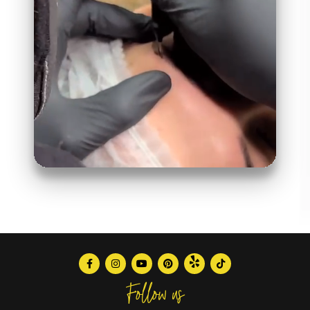
Follow us