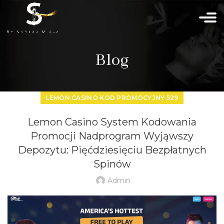
Blog
LEMON CASINO KOD PROMOCYJNY 529
Lemon Casino System Kodowania
Promocji Nadprogram Wyjąwszy
Depozytu: Pięćdziesięciu Bezpłatnych
Spinów
Admin