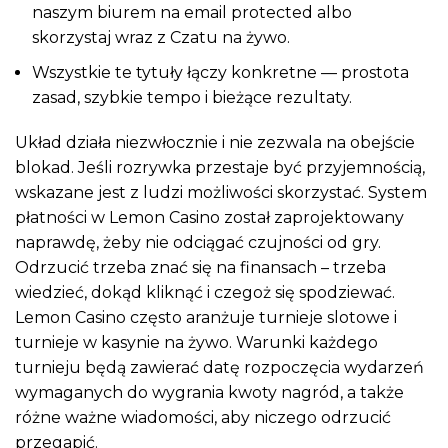
naszym biurem na email protected albo
skorzystaj wraz z Czatu na żywo.
Wszystkie te tytuły łączy konkretne — prostota
zasad, szybkie tempo i bieżące rezultaty.
Układ działa niezwłocznie i nie zezwala na obejście
blokad. Jeśli rozrywka przestaje być przyjemnością,
wskazane jest z ludzi możliwości skorzystać. System
płatności w Lemon Casino został zaprojektowany
naprawdę, żeby nie odciągać czujności od gry.
Odrzucić trzeba znać się na finansach – trzeba
wiedzieć, dokąd kliknąć i czegoż się spodziewać.
Lemon Casino często aranżuje turnieje slotowe i
turnieje w kasynie na żywo. Warunki każdego
turnieju będą zawierać datę rozpoczęcia wydarzeń
wymaganych do wygrania kwoty nagród, a także
różne ważne wiadomości, aby niczego odrzucić
przegapić.