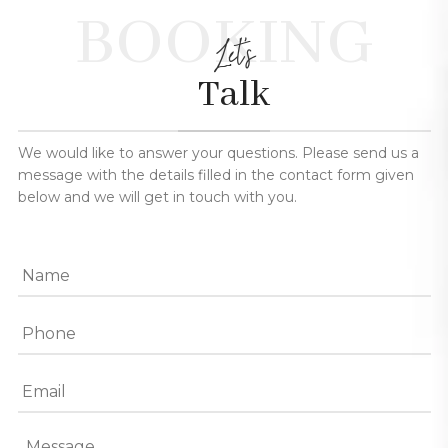
BOOKING
Let's
Talk
We would like to answer your questions. Please send us a
message with the details filled in the contact form given
below and we will get in touch with you.