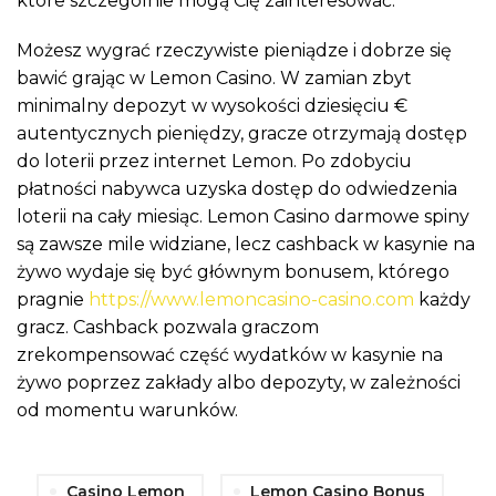
które szczególnie mogą Cię zainteresować.
Możesz wygrać rzeczywiste pieniądze i dobrze się
bawić grając w Lemon Casino. W zamian zbyt
minimalny depozyt w wysokości dziesięciu €
autentycznych pieniędzy, gracze otrzymają dostęp
do loterii przez internet Lemon. Po zdobyciu
płatności nabywca uzyska dostęp do odwiedzenia
loterii na cały miesiąc. Lemon Casino darmowe spiny
są zawsze mile widziane, lecz cashback w kasynie na
żywo wydaje się być głównym bonusem, którego
pragnie
https://www.lemoncasino-casino.com
każdy
gracz. Cashback pozwala graczom
zrekompensować część wydatków w kasynie na
żywo poprzez zakłady albo depozyty, w zależności
od momentu warunków.
Casino Lemon
Lemon Casino Bonus