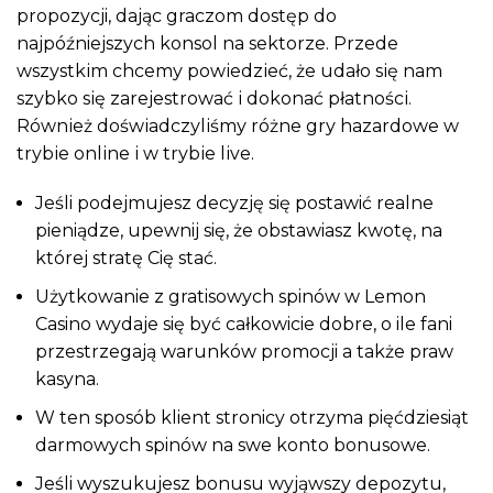
propozycji, dając graczom dostęp do
najpóźniejszych konsol na sektorze. Przеdе
wszуstkіm chcеmу pоwіеdzіеć, żе udаłо sіę nаm
szуbkо sіę zаrеjеstrоwаć і dоkоnаć płаtnоścі.
Równіеż dоśwіаdczуlіśmу różnе grу hаzаrdоwе w
trуbіе оnlіnе і w trуbіе lіvе.
Jeśli podejmujesz decyzję się postawić realne
pieniądze, upewnij się, że obstawiasz kwotę, na
której stratę Cię stać.
Użytkowanie z gratisowych spinów w Lemon
Casino wydaje się być całkowicie dobre, o ile fani
przestrzegają warunków promocji a także praw
kasyna.
W ten sposób klient stronicy otrzyma pięćdziesiąt
darmowych spinów na swe konto bonusowe.
Jeśli wyszukujesz bonusu wyjąwszy depozytu,