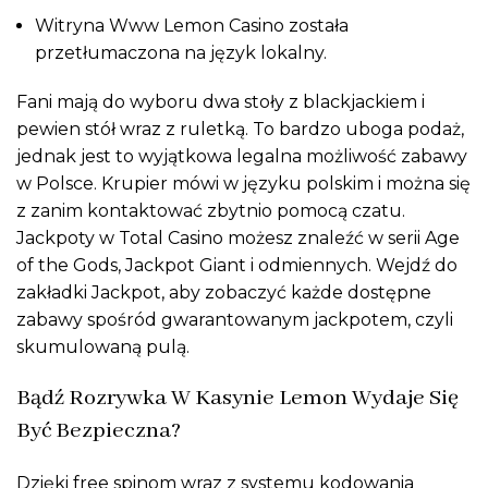
Witryna Www Lemon Casino została
przetłumaczona na język lokalny.
Fani mają do wyboru dwa stoły z blackjackiem i
pewien stół wraz z ruletką. To bardzo uboga podaż,
jednak jest to wyjątkowa legalna możliwość zabawy
w Polsce. Krupier mówi w języku polskim i można się
z zanim kontaktować zbytnio pomocą czatu.
Jackpoty w Total Casino możesz znaleźć w serii Age
of the Gods, Jackpot Giant i odmiennych. Wejdź do
zakładki Jackpot, aby zobaczyć każde dostępne
zabawy spośród gwarantowanym jackpotem, czyli
skumulowaną pulą.
Bądź Rozrywka W Kasynie Lemon Wydaje Się
Być Bezpieczna?
Dzięki free spinom wraz z systemu kodowania