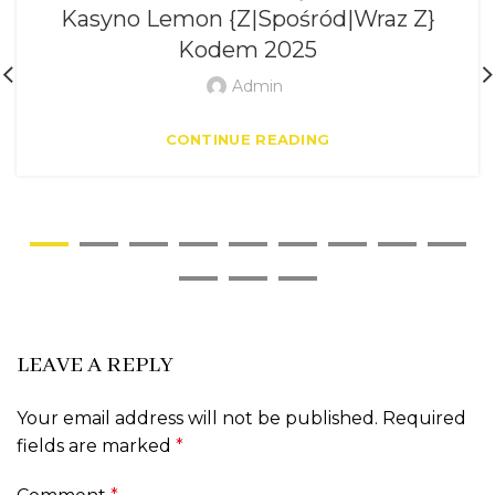
Kasyno Lemon {Z|Spośród|Wraz Z}
Kodem 2025
Admin
CONTINUE READING
LEAVE A REPLY
Your email address will not be published.
Required
fields are marked
*