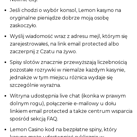
Jeśli chodzi o wybór konsol, Lemon kasyno na
oryginalne pieniądze dobrze moją osobę
zaskoczyło.
Wyślij wiadomość wraz z adresu mejl, którym się
zarejestrowałeś, na link email protected albo
zaczerpnij z Czatu na żywo.
Spisy slotów znacznie przewyższają liczebnością
pozostałe rozrywki w niemalże każdym kasynie,
jednakże w tym miejscu różnica wydaje się
szczególnie wyraźna.
Witryna udostępnia live chat (ikonka w prawym
dolnym rogu), połączenie e-mailowy u dołu
linkiem email protected a także centrum wsparcia
spośród sekcją FAQ.
Lemon Casino kod na bezpłatne spiny, który