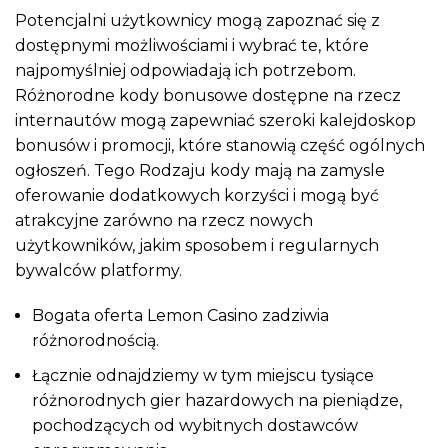
Potencjalni użytkownicy mogą zapoznać się z
dostępnymi możliwościami i wybrać te, które
najpomyślniej odpowiadają ich potrzebom.
Różnorodne kody bonusowe dostępne na rzecz
internautów mogą zapewniać szeroki kalejdoskop
bonusów i promocji, które stanowią część ogólnych
ogłoszeń. Tego Rodzaju kody mają na zamysle
oferowanie dodatkowych korzyści i mogą być
atrakcyjne zarówno na rzecz nowych
użytkowników, jakim sposobem i regularnych
bywalców platformy.
Bogata oferta Lemon Casino zadziwia
różnorodnością.
Łącznie odnajdziemy w tym miejscu tysiące
różnorodnych gier hazardowych na pieniądze,
pochodzących od wybitnych dostawców