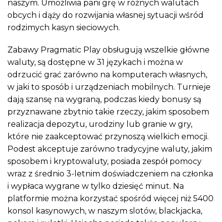
naszym. Umożliwia pani grę w różnych walutach
obcych i dąży do rozwijania własnej sytuacji wśród
rodzimych kasyn sieciowych.
Zabawy Pragmatic Play obsługują wszelkie główne
waluty, są dostępne w 31 językach i można w
odrzucić grać zarówno na komputerach własnych,
w jaki to sposób i urządzeniach mobilnych. Turnieje
dają szansę na wygraną, podczas kiedy bonusy są
przyznawane zbytnio takie rzeczy, jakim sposobem
realizacja depozytu, urodziny lub granie w gry,
które nie zaakceptować przynoszą wielkich emocji.
Podest akceptuje zarówno tradycyjne waluty, jakim
sposobem i kryptowaluty, posiada zespół pomocy
wraz z średnio 3-letnim doświadczeniem na członka
i wypłaca wygrane w tylko dziesięć minut. Na
platformie można korzystać spośród więcej niż 5400
konsol kasynowych, w naszym slotów, blackjacka,