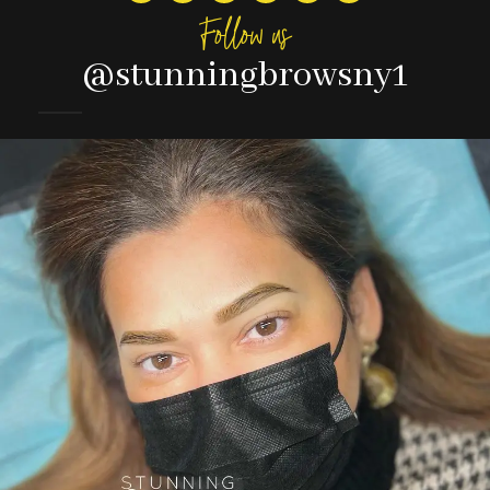
Follow us
@stunningbrowsny1