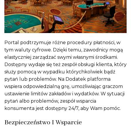
Portal podtrzymuje różne procedury płatności, w
tym waluty cyfrowe. Dzięki temu, zawodnicy mogą
elastyczniej zarządzać swymi własnymi środkami.
Dostępny wydaje się też zespół obsługi klienta, który
służy pomocą w wypadku którychkolwiek bądź
pytań lub problemów. Na Dodatek platforma
wspiera odpowiedzialną grę, umożliwiając graczom
ustawienie limitów zakładów i wydatków. W sytuacji
pytań albo problemów, zespół wsparcia
konsumenta jest dostępny 24/7, aby Wam pomóc.
Bezpieczeństwo I Wsparcie