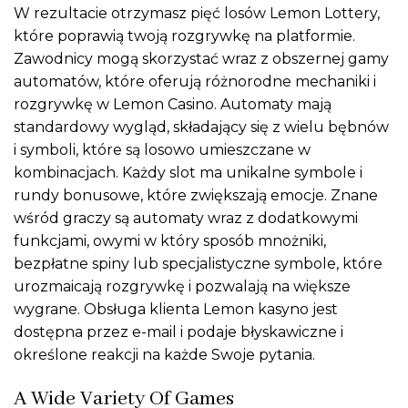
W rezultacie otrzymasz pięć losów Lemon Lottery,
które poprawią twoją rozgrywkę na platformie.
Zawodnicy mogą skorzystać wraz z obszernej gamy
automatów, które oferują różnorodne mechaniki i
rozgrywkę w Lemon Casino. Automaty mają
standardowy wygląd, składający się z wielu bębnów
i symboli, które są losowo umieszczane w
kombinacjach. Każdy slot ma unikalne symbole i
rundy bonusowe, które zwiększają emocje. Znane
wśród graczy są automaty wraz z dodatkowymi
funkcjami, owymi w który sposób mnożniki,
bezpłatne spiny lub specjalistyczne symbole, które
urozmaicają rozgrywkę i pozwalają na większe
wygrane. Obsługa klienta Lemon kasyno jest
dostępna przez e-mail i podaje błyskawiczne i
określone reakcji na każde Swoje pytania.
A Wide Variety Of Games