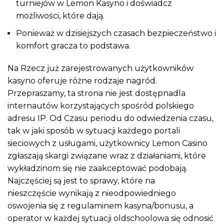
turniejów w Lemon Kasyno i doświadcz
możliwości, które dają.
Ponieważ w dzisiejszych czasach bezpieczeństwo i
komfort gracza to podstawa.
Na Rzecz już zarejestrowanych użytkowników
kasyno oferuje różne rodzaje nagród.
Przepraszamy, ta strona nie jest dostępnadla
internautów korzystających spośród polskiego
adresu IP. Od Czasu periodu do odwiedzenia czasu,
tak w jaki sposób w sytuacji każdego portali
sieciowych z usługami, użytkownicy Lemon Casino
zgłaszają skargi związane wraz z działaniami, które
wykładzinom się nie zaakceptować podobają.
Najczęściej są jest to sprawy, które na
nieszczęście wynikają z nieodpowiedniego
oswojenia się z regulaminem kasyna/bonusu, a
operator w każdej sytuacji oldschoolowa się odnosić