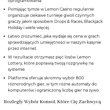
oprogramowania.
Pomijając tymże w Lemon Casino regularnie
organizuje ciekawe turnieje gwoli czynnych
graczy jakim sposobem Drops & Races, Blackjack
Holiday i wiele więcej.
Łatwo zrozumieć, jaka wydaje się cena w grach
sprawdzających umiejętności w naszym kasynie
przez internet.
W rezultacie otrzymasz pięć losów Lemon
Lottery, które poprawią twoją rozgrywkę na
systemie.
Platforma oferuje skromny wybór 800
różnorodnych gier, w tym różne automaty do
komputerów i ograniczoną liczbę gier na żywo.
Rozległy Wybór Konsol, Które Cię Zachwycą