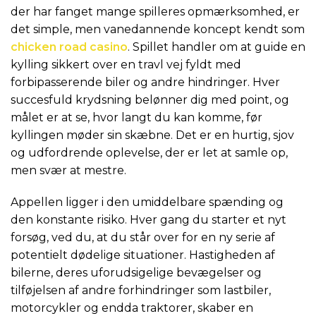
der har fanget mange spilleres opmærksomhed, er
det simple, men vanedannende koncept kendt som
chicken road casino
. Spillet handler om at guide en
kylling sikkert over en travl vej fyldt med
forbipasserende biler og andre hindringer. Hver
succesfuld krydsning belønner dig med point, og
målet er at se, hvor langt du kan komme, før
kyllingen møder sin skæbne. Det er en hurtig, sjov
og udfordrende oplevelse, der er let at samle op,
men svær at mestre.
Appellen ligger i den umiddelbare spænding og
den konstante risiko. Hver gang du starter et nyt
forsøg, ved du, at du står over for en ny serie af
potentielt dødelige situationer. Hastigheden af
bilerne, deres uforudsigelige bevægelser og
tilføjelsen af andre forhindringer som lastbiler,
motorcykler og endda traktorer, skaber en