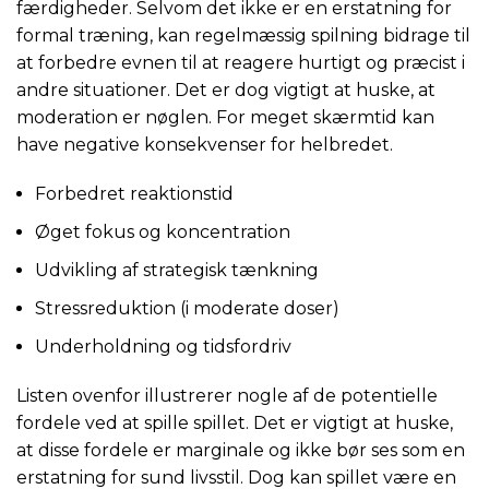
færdigheder. Selvom det ikke er en erstatning for
formal træning, kan regelmæssig spilning bidrage til
at forbedre evnen til at reagere hurtigt og præcist i
andre situationer. Det er dog vigtigt at huske, at
moderation er nøglen. For meget skærmtid kan
have negative konsekvenser for helbredet.
Forbedret reaktionstid
Øget fokus og koncentration
Udvikling af strategisk tænkning
Stressreduktion (i moderate doser)
Underholdning og tidsfordriv
Listen ovenfor illustrerer nogle af de potentielle
fordele ved at spille spillet. Det er vigtigt at huske,
at disse fordele er marginale og ikke bør ses som en
erstatning for sund livsstil. Dog kan spillet være en