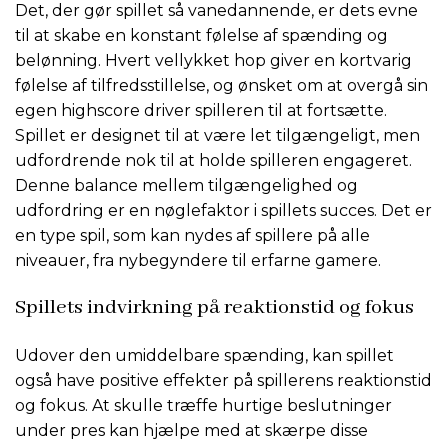
Det, der gør spillet så vanedannende, er dets evne
til at skabe en konstant følelse af spænding og
belønning. Hvert vellykket hop giver en kortvarig
følelse af tilfredsstillelse, og ønsket om at overgå sin
egen highscore driver spilleren til at fortsætte.
Spillet er designet til at være let tilgængeligt, men
udfordrende nok til at holde spilleren engageret.
Denne balance mellem tilgængelighed og
udfordring er en nøglefaktor i spillets succes. Det er
en type spil, som kan nydes af spillere på alle
niveauer, fra nybegyndere til erfarne gamere.
Spillets indvirkning på reaktionstid og fokus
Udover den umiddelbare spænding, kan spillet
også have positive effekter på spillerens reaktionstid
og fokus. At skulle træffe hurtige beslutninger
under pres kan hjælpe med at skærpe disse