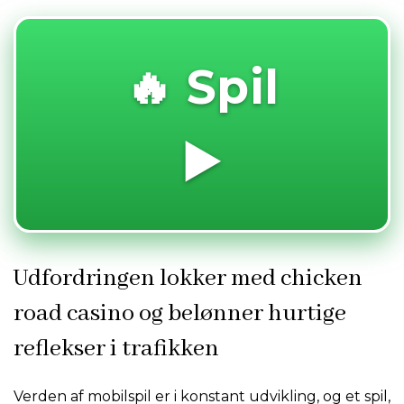
🔥 Spil
▶️
Udfordringen lokker med chicken
road casino og belønner hurtige
reflekser i trafikken
Verden af mobilspil er i konstant udvikling, og et spil,