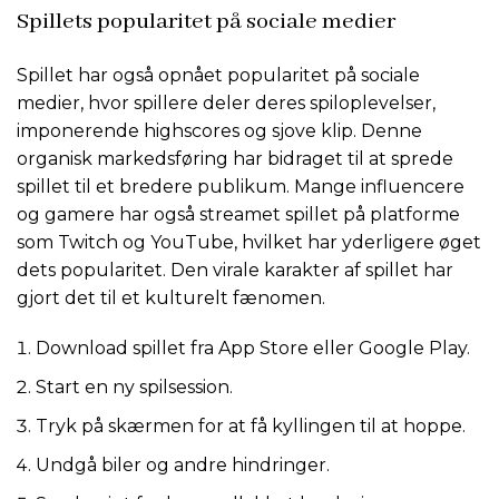
Spillets popularitet på sociale medier
Spillet har også opnået popularitet på sociale
medier, hvor spillere deler deres spiloplevelser,
imponerende highscores og sjove klip. Denne
organisk markedsføring har bidraget til at sprede
spillet til et bredere publikum. Mange influencere
og gamere har også streamet spillet på platforme
som Twitch og YouTube, hvilket har yderligere øget
dets popularitet. Den virale karakter af spillet har
gjort det til et kulturelt fænomen.
Download spillet fra App Store eller Google Play.
Start en ny spilsession.
Tryk på skærmen for at få kyllingen til at hoppe.
Undgå biler og andre hindringer.