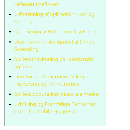
reflekser i trafikken
Udforskning af Spilmekanikken og
Strategier
Optimering af Kyllingens Krydsning
Den Psykologiske Appeal af Simpel
Spænding
Spillets indvirkning på reaktionstid
og fokus
Den Sociale Dimension: Deling af
Highscores og Konkurrence
Spillets popularitet på sociale medier
Udvikling og Fremtidige Tendenser
inden for Mobile Hyggespil