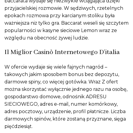
baccarata wydaje się niezwykle wciągająca dzięki
przyjacielskiej rozmowie. W sędziwych, rzetelnych
epokach rozmowa przy karcianym stoliku była
ważniejsza niż tylko gra. Baccarat weseli się szczytem
popularności w kasyne sieciowe Lemon wraz ze
względu na obecność żywej ludzie.
Il Miglior Casinò Internetowego D’italia
W ofercie wydaje się wiele fajnych nagród –
takowych jakim sposobem bonus bez depozytu,
darmowe spiny, co więcej gotówka. Wraz Z ofert
można skorzystać wyłącznie jednego razu na osobę,
gospodarstwo domowe, odnośnik ADRESU
SIECIOWEGO, adres e-mail, numer komórkowy,
adres pocztowy, urządzenie, profil płatnicze. Liczba
darmowych spinów, które zostaną przyznane, sięga
pięćdziesiąt.