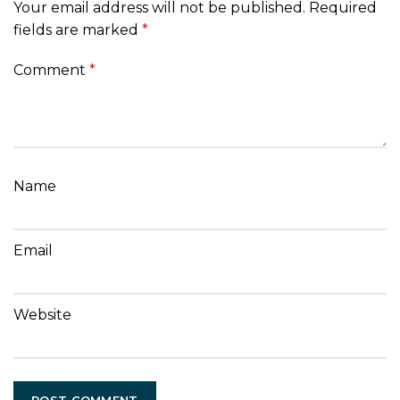
Your email address will not be published.
Required
fields are marked
*
Comment
*
Name
Email
Website