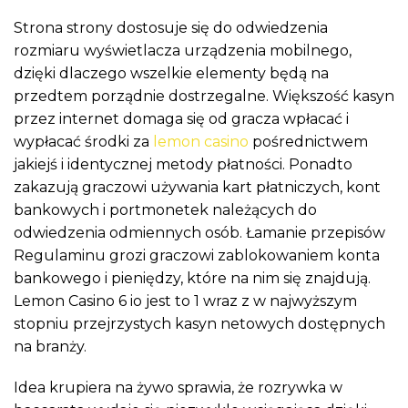
Strona strony dostosuje się do odwiedzenia
rozmiaru wyświetlacza urządzenia mobilnego,
dzięki dlaczego wszelkie elementy będą na
przedtem porządnie dostrzegalne. Większość kasyn
przez internet domaga się od gracza wpłacać i
wypłacać środki za
lemon casino
pośrednictwem
jakiejś i identycznej metody płatności. Ponadto
zakazują graczowi używania kart płatniczych, kont
bankowych i portmonetek należących do
odwiedzenia odmiennych osób. Łamanie przepisów
Regulaminu grozi graczowi zablokowaniem konta
bankowego i pieniędzy, które na nim się znajdują.
Lemon Casino 6 io jest to 1 wraz z w najwyższym
stopniu przejrzystych kasyn netowych dostępnych
na branży.
Idea krupiera na żywo sprawia, że rozrywka w