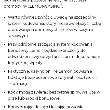
jednej wpłaty pozostanie jedynie użyć szyfr
promocyjny „LEMONCASINO”.
Warto również zwrócić uwagę na szczególny
system kodowania, który może zwiększyć liczbę
oferowanych darmowych spinów w kasynie
sieciowym.
Przy odrobinie szczęścia system kodowania
bonusowy Lemon będzie skończony do
odwiedzenia wykorzystania zanim dokonaniem
krytycznej wpłaty.
Faktycznie, kasyno online Lemon poważnie
traktuje bezpieczeństwo i prywatność twoich
informacji.
Kody mogą zawierać bezpłatne spiny, walutę w
grze lub środki bonusowe.
Kontynuując dostęp i klikając przycisk