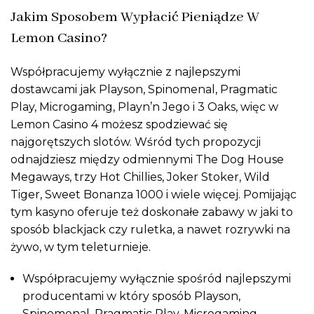
Jakim Sposobem Wypłacić Pieniądze W
Lemon Casino?
Współpracujemy wyłącznie z najlepszymi
dostawcami jak Playson, Spinomenal, Pragmatic
Play, Microgaming, Playn’n Jego i 3 Oaks, więc w
Lemon Casino 4 możesz spodziewać się
najgorętszych slotów. Wśród tych propozycji
odnajdziesz między odmiennymi The Dog House
Megaways, trzy Hot Chillies, Joker Stoker, Wild
Tiger, Sweet Bonanza 1000 i wiele więcej. Pomijając
tym kasyno oferuje też doskonałe zabawy w jaki to
sposób blackjack czy ruletka, a nawet rozrywki na
żywo, w tym teleturnieje.
Współpracujemy wyłącznie spośród najlepszymi
producentami w który sposób Playson,
Spinomenal, Pragmatic Play, Microgaming,