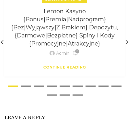
Lemon Kasyno
{Bonus|Premia|Nadprogram}
{Bez|Wyjąwszy|Z Brakiem} Depozytu,
{Darmowe|Bezpłatne} Spiny I Kody
{Promocyjne|Atrakcyjne}
0
Admin
CONTINUE READING
LEAVE A REPLY