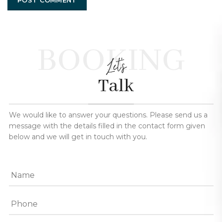
BOOKING
Let's
Talk
We would like to answer your questions. Please send us a
message with the details filled in the contact form given
below and we will get in touch with you.