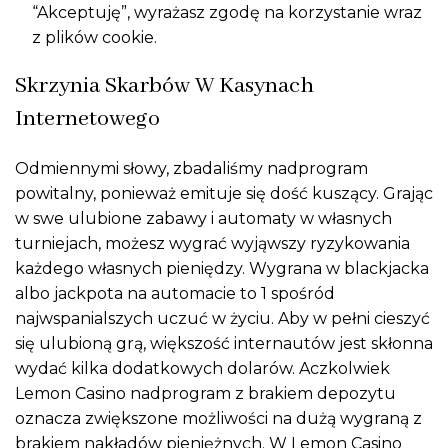
“Akceptuję”, wyrażasz zgodę na korzystanie wraz
z plików cookie.
Skrzynia Skarbów W Kasynach
Internetowego
Odmiennymi słowy, zbadaliśmy nadprogram
powitalny, ponieważ emituje się dość kuszący. Grając
w swe ulubione zabawy i automaty w własnych
turniejach, możesz wygrać wyjąwszy ryzykowania
każdego własnych pieniędzy. Wygrana w blackjacka
albo jackpota na automacie to 1 spośród
najwspanialszych uczuć w życiu. Aby w pełni cieszyć
się ulubioną grą, większość internautów jest skłonna
wydać kilka dodatkowych dolarów. Aczkolwiek
Lemon Casino nadprogram z brakiem depozytu
oznacza zwiększone możliwości na dużą wygraną z
brakiem nakładów pieniężnych. W Lemon Casino