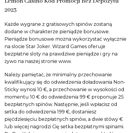
Lemon Casino Kod Promocji Bez Depozytu
2023
Każde wygrane z gratisowych spinów zostaną
dodane w charakterze pieniądze bonusowe.
Pieniądze bonusowe można wykorzystać wyłącznie
na slocie Star Joker. Wizard Games oferuje
bezpłatne sloty na prawdziwe pieniądze i gry na
żywo na naszej stronie www.
Należy pamiętać, że minimalny przechowanie
kwalifikujący się do odwiedzenia doładowania Non-
Sticky wynosi 10 €, a przechowanie w wysokości od
momentu 10 € do odwiedzenia 99 € proponuje 25
bezpłatnych spinów. Następnie, jeśli wpłacisz od
setka do odwiedzenia 199 €, dostaniesz
pięćdziesięciu bezpłatnych spinów, a dwie stówy €
lub więcej nagrodzi Cię setka bezpłatnymi spinami.