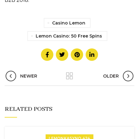
B2B 2018.
Casino Lemon
Lemon Casino: 50 Free Spins
NEWER
OLDER
RELATED POSTS
LEMONKASYNO 424